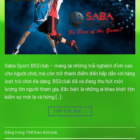
Saba Sport B52club – mang lại những trải nghiệm đỉnh cao
cho người chơi, mà còn trở thành điểm đến hấp dẫn với hàng
loạt trò chơi đa dạng. B52club đã và đang thu hút một
lượng lớn người tham gia, đặc biệt là những ai khao khát tìm
kiếm sự mới lạ và hứng […]
TIẾP TỤC ĐỌC
→
Đăng trong
Thể thao B52club