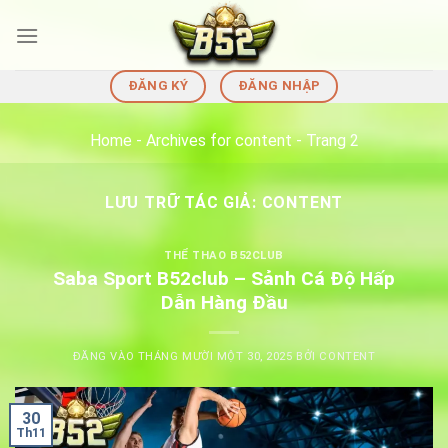
Bỏ
qua
nội
dung
ĐĂNG KÝ
ĐĂNG NHẬP
Home
-
Archives for content
-
Trang 2
LƯU TRỮ TÁC GIẢ:
CONTENT
THỂ THAO B52CLUB
Saba Sport B52club – Sảnh Cá Độ Hấp
Dẫn Hàng Đầu
ĐĂNG VÀO
THÁNG MƯỜI MỘT 30, 2025
BỞI
CONTENT
30
Th11